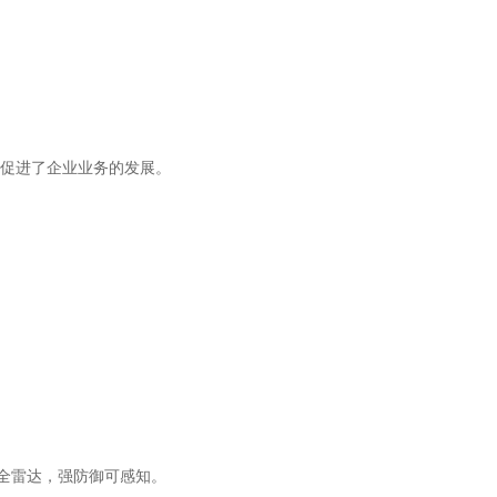
促进了企业业务的发展。
安全雷达，强防御可感知。