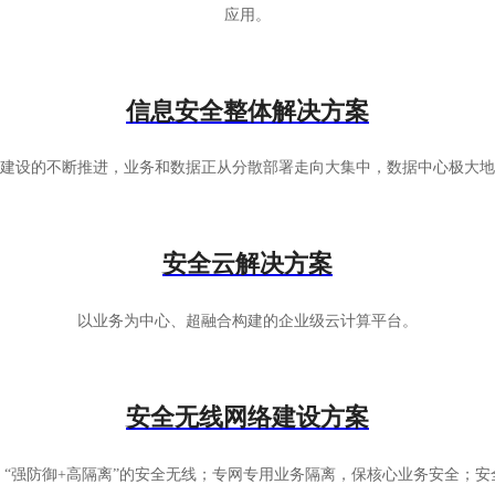
应用。
信息安全整体解决方案
建设的不断推进，业务和数据正从分散部署走向大集中，数据中心极大地
安全云解决方案
以业务为中心、超融合构建的企业级云计算平台。
安全无线网络建设方案
“强防御+高隔离”的安全无线；专网专用业务隔离，保核心业务安全；