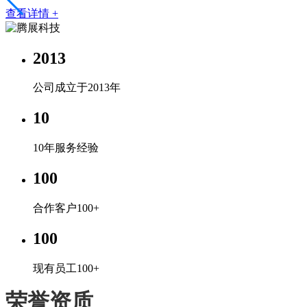
查看详情 +
2013
公司成立于2013年
10
10年服务经验
100
合作客户100+
100
现有员工100+
荣誉资质