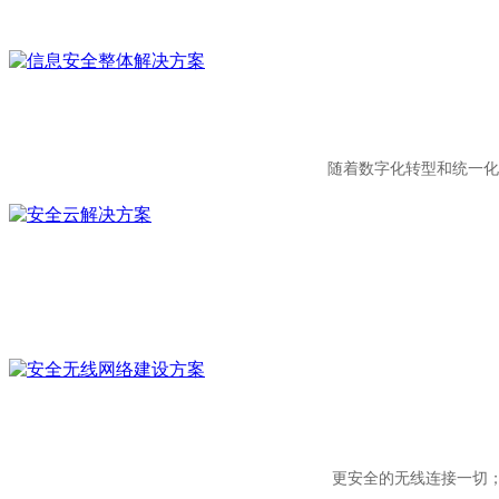
随着数字化转型和统一化
更安全的无线连接一切；