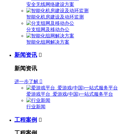
安全无线网络建设方案
智能化机房建设及动环监测
分支组网及移动办公
智能化组网解决方案
新闻资讯

新闻资讯
进一步了解

爱游戏平台_爱游戏(中国)一站式服务平台
行业新闻
工程案例

工程案例