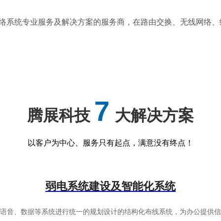
IT网络系统专业服务及解决方案的服务商，在路由交换、无线网
7
腾展科技
大解决方案
以客户为中心、服务只有起点，满意没有终点！
弱电系统建设及智能化系统
有语音、数据等系统进行统一的规划设计的结构化布线系统，为办公提供信